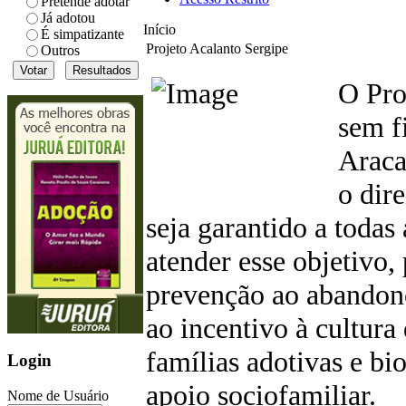
Pretende adotar
Já adotou
Início
É simpatizante
Projeto Acalanto Sergipe
Outros
O Pro
sem f
Araca
o dir
seja garantido a todas
atender esse objetivo,
prevenção ao abandono
ao incentivo à cultur
famílias adotivas e bi
Login
apoio sociofamiliar.
Nome de Usuário