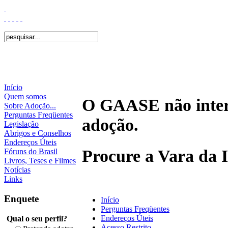
Início
Quem somos
O GAASE não interf
Sobre Adoção...
Perguntas Freqüentes
adoção.
Legislação
Abrigos e Conselhos
Endereços Úteis
Procure a Vara da I
Fóruns do Brasil
Livros, Teses e Filmes
Notícias
Links
Enquete
Início
Perguntas Freqüentes
Endereços Úteis
Qual o seu perfil?
Acesso Restrito